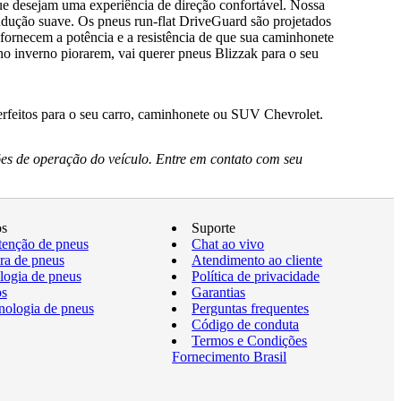
que desejam uma experiência de direção confortável. Nossa
dução suave. Os pneus run-flat DriveGuard são projetados
ornecem a potência e a resistência de que sua caminhonete
no inverno piorarem, vai querer pneus Blizzak para o seu
erfeitos para o seu carro, caminhonete ou SUV Chevrolet.
es de operação do veículo. Entre em contato com seu
os
Suporte
enção de pneus
Chat ao vivo
a de pneus
Atendimento ao cliente
logia de pneus
Política de privacidade
os
Garantias
nologia de pneus
Perguntas frequentes
Código de conduta
Termos e Condições
Fornecimento Brasil