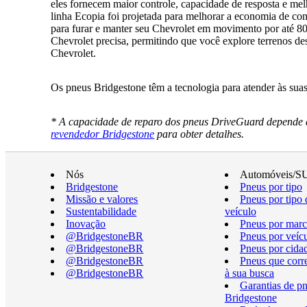
eles fornecem maior controle, capacidade de resposta e me
linha Ecopia foi projetada para melhorar a economia de c
para furar e manter seu Chevrolet em movimento por até 8
Chevrolet precisa, permitindo que você explore terrenos de
Chevrolet.
Os pneus Bridgestone têm a tecnologia para atender às su
* A capacidade de reparo dos pneus DriveGuard depende d
revendedor Bridgestone
para obter detalhes.
Nós
Automóveis/S
Bridgestone
Pneus por tipo
Missão e valores
Pneus por tipo 
Sustentabilidade
veículo
Inovação
Pneus por marc
@BridgestoneBR
Pneus por veíc
@BridgestoneBR
Pneus por cida
@BridgestoneBR
Pneus que cor
@BridgestoneBR
à sua busca
Garantias de p
Bridgestone