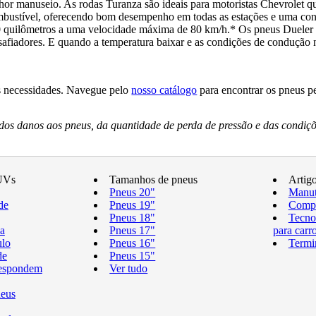
lhor manuseio. As rodas Turanza são ideais para motoristas Chevrolet 
ombustível, oferecendo bom desempenho em todas as estações e uma con
0 quilômetros a uma velocidade máxima de 80 km/h.* Os pneus Dueler f
safiadores. E quando a temperatura baixar e as condições de condução 
as necessidades. Navegue pelo
nosso catálogo
para encontrar os pneus p
os danos aos pneus, da quantidade de perda de pressão e das condiçõ
UVs
Tamanhos de pneus
Artig
Pneus 20"
Manut
de
Pneus 19"
Compr
Pneus 18"
Tecno
a
Pneus 17"
para carr
ulo
Pneus 16"
Termi
de
Pneus 15"
respondem
Ver tudo
neus