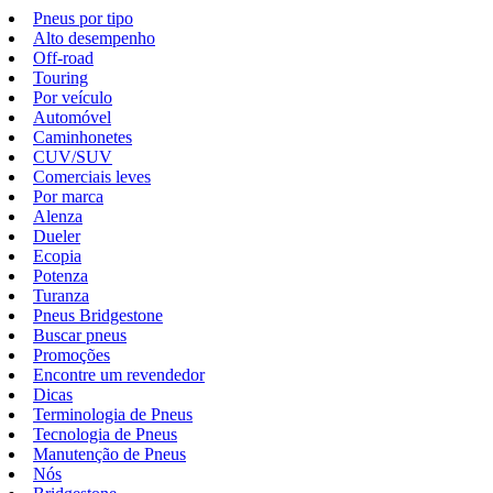
Pneus por tipo
Alto desempenho
Off-road
Touring
Por veículo
Automóvel
Caminhonetes
CUV/SUV
Comerciais leves
Por marca
Alenza
Dueler
Ecopia
Potenza
Turanza
Pneus Bridgestone
Buscar pneus
Promoções
Encontre um revendedor
Dicas
Terminologia de Pneus
Tecnologia de Pneus
Manutenção de Pneus
Nós