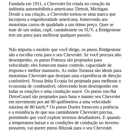
Fundada em 1911, a Chevrolet foi criada no coração da
indústria automobilística americana: Detroit, Michigan.
Desde a sua criação, a Chevrolet tornou-se uma marca que
incorpora a engenhosidade americana, fornecendo aos
motoristas carros de qualidade a um ótimo preço. Quer se
trate de um sedan, cupê, caminhonete ou SUV, a Bridgestone
tem um pneu para melhorar qualquer passeio.
Não importa o modelo que você dirige, os pneus Bridgestone
são a escolha certa para o seu Chevrolet. Se você procura alto
desempenho, os pneus Potenza são projetados para
velocidade; eles fornecem maior controle, capacidade de
resposta e melhor manuseio. As rodas Turanza são ideais para
motoristas Chevrolet que desejam uma experiência de direção
confortável. Nossa linha Ecopia foi projetada para melhorar a
economia de combustível, oferecendo bom desempenho em
todas as estações e uma condução suave. Os pneus run-flat
DriveGuard são projetados para furar e manter seu Chevrolet
em movimento por até 80 quilômetros a uma velocidade
máxima de 80 km/h.* Os pneus Dueler fornecem a potência
e a resistência de que sua caminhonete Chevrolet precisa,
permitindo que você explore terrenos desafiadores. E quando
a temperatura baixar e as condições de condução no inverno
piorarem, vai querer pneus Blizzak para o seu Chevrolet.