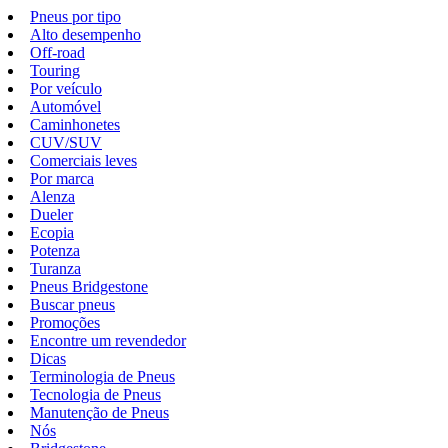
Pneus por tipo
Alto desempenho
Off-road
Touring
Por veículo
Automóvel
Caminhonetes
CUV/SUV
Comerciais leves
Por marca
Alenza
Dueler
Ecopia
Potenza
Turanza
Pneus Bridgestone
Buscar pneus
Promoções
Encontre um revendedor
Dicas
Terminologia de Pneus
Tecnologia de Pneus
Manutenção de Pneus
Nós