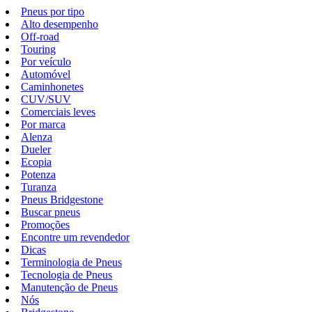
Pneus por tipo
Alto desempenho
Off-road
Touring
Por veículo
Automóvel
Caminhonetes
CUV/SUV
Comerciais leves
Por marca
Alenza
Dueler
Ecopia
Potenza
Turanza
Pneus Bridgestone
Buscar pneus
Promoções
Encontre um revendedor
Dicas
Terminologia de Pneus
Tecnologia de Pneus
Manutenção de Pneus
Nós