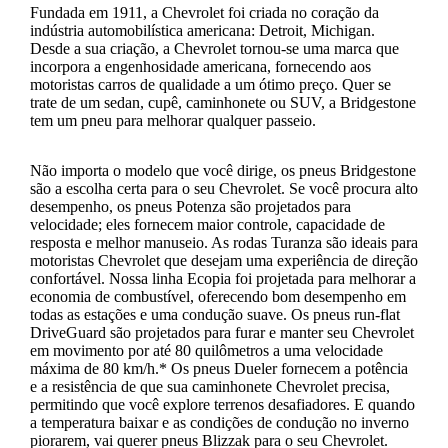
Fundada em 1911, a Chevrolet foi criada no coração da
indústria automobilística americana: Detroit, Michigan.
Desde a sua criação, a Chevrolet tornou-se uma marca que
incorpora a engenhosidade americana, fornecendo aos
motoristas carros de qualidade a um ótimo preço. Quer se
trate de um sedan, cupê, caminhonete ou SUV, a Bridgestone
tem um pneu para melhorar qualquer passeio.
Não importa o modelo que você dirige, os pneus Bridgestone
são a escolha certa para o seu Chevrolet. Se você procura alto
desempenho, os pneus Potenza são projetados para
velocidade; eles fornecem maior controle, capacidade de
resposta e melhor manuseio. As rodas Turanza são ideais para
motoristas Chevrolet que desejam uma experiência de direção
confortável. Nossa linha Ecopia foi projetada para melhorar a
economia de combustível, oferecendo bom desempenho em
todas as estações e uma condução suave. Os pneus run-flat
DriveGuard são projetados para furar e manter seu Chevrolet
em movimento por até 80 quilômetros a uma velocidade
máxima de 80 km/h.* Os pneus Dueler fornecem a potência
e a resistência de que sua caminhonete Chevrolet precisa,
permitindo que você explore terrenos desafiadores. E quando
a temperatura baixar e as condições de condução no inverno
piorarem, vai querer pneus Blizzak para o seu Chevrolet.