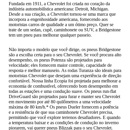
Fundada em 1911, a Chevrolet foi criada no coração da
indústria automobilística americana: Detroit, Michigan.
Desde a sua criação, a Chevrolet tornou-se uma marca que
incorpora a engenhosidade americana, fornecendo aos
motoristas carros de qualidade a um ótimo preço. Quer se
trate de um sedan, cupê, caminhonete ou SUV, a Bridgestone
tem um pneu para melhorar qualquer passeio.
Não importa o modelo que você dirige, os pneus Bridgestone
são a escolha certa para o seu Chevrolet. Se você procura alto
desempenho, os pneus Potenza são projetados para
velocidade; eles fornecem maior controle, capacidade de
resposta e melhor manuseio. As rodas Turanza são ideais para
motoristas Chevrolet que desejam uma experiência de direção
confortável. Nossa linha Ecopia foi projetada para melhorar a
economia de combustível, oferecendo bom desempenho em
todas as estações e uma condução suave. Os pneus run-flat
DriveGuard são projetados para furar e manter seu Chevrolet
em movimento por até 80 quilômetros a uma velocidade
máxima de 80 km/h.* Os pneus Dueler fornecem a potência
e a resistência de que sua caminhonete Chevrolet precisa,
permitindo que você explore terrenos desafiadores. E quando
a temperatura baixar e as condições de condução no inverno
piorarem, vai querer pneus Blizzak para o seu Chevrolet.