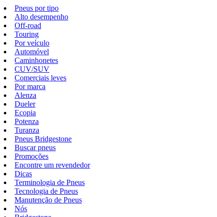
Pneus por tipo
Alto desempenho
Off-road
Touring
Por veículo
Automóvel
Caminhonetes
CUV/SUV
Comerciais leves
Por marca
Alenza
Dueler
Ecopia
Potenza
Turanza
Pneus Bridgestone
Buscar pneus
Promoções
Encontre um revendedor
Dicas
Terminologia de Pneus
Tecnologia de Pneus
Manutenção de Pneus
Nós