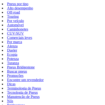
Pneus por tipo
Alto desempenho
Off-road
Touring
Por veículo
Automóvel
Caminhonetes
CUV/SUV
Comerciais leves
Por marca
Alenza
Dueler
Ecopia
Potenza
Turanza
Pneus Bridgestone
Buscar pneus
Promoções
Encontre um revendedor
Dicas
Terminologia de Pneus
Tecnologia de Pneus
Manutenção de Pneus
Nós