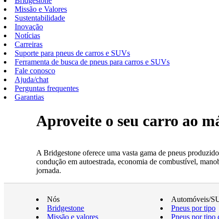
Bridgestone
Missão e Valores
Sustentabilidade
Inovação
Notícias
Carreiras
Suporte para pneus de carros e SUVs
Ferramenta de busca de pneus para carros e SUVs
Fale conosco
Ajuda/chat
Perguntas frequentes
Garantias
Aproveite o seu carro ao 
A Bridgestone oferece uma vasta gama de pneus produzidos
condução em autoestrada, economia de combustível, manobrab
jornada.
Nós
Automóveis/S
Bridgestone
Pneus por tipo
Missão e valores
Pneus por tipo 