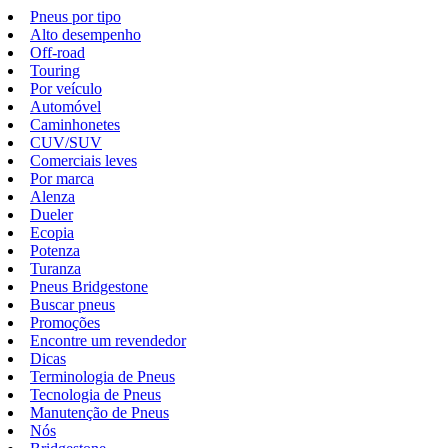
Pneus por tipo
Alto desempenho
Off-road
Touring
Por veículo
Automóvel
Caminhonetes
CUV/SUV
Comerciais leves
Por marca
Alenza
Dueler
Ecopia
Potenza
Turanza
Pneus Bridgestone
Buscar pneus
Promoções
Encontre um revendedor
Dicas
Terminologia de Pneus
Tecnologia de Pneus
Manutenção de Pneus
Nós