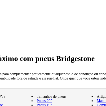
máximo com pneus Bridgestone
 para complementar praticamente qualquer estilo de condução ou condi
ilidade fora de estrada e até run-flat. Onde quer que você esteja indo
UVs
Tamanhos de pneus
Artig
Pneus 20"
Manut
de
Pneus 19"
Compr