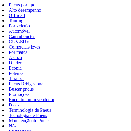
Pneus por tipo
Alto desempenho
Off-road
Touring
Por veículo
Automóvel
Caminhonetes
CUV/SUV
Comerciais leves
Por marca
Alenza
Dueler
Ecopia
Potenza
Turanza
Pneus Bridgestone
Buscar pneus
Promoções
Encontre um revendedor
Dicas
Terminologia de Pneus
Tecnologia de Pneus
Manutenção de Pneus
Nós