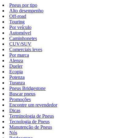
Pneus por tipo
Alto desempenho
Off-road
Touring
Por veículo
Automóvel
Caminhonetes
CUV/SUV
Comerciais leves
Por marca
Alenza
Dueler
Ecopia
Potenza
Turanza
Pneus Bridgestone
Buscar pneus
Promoções
Encontre um revendedor
Dicas
Terminologia de Pneus
Tecnologia de Pneus
Manutenção de Pneus
Nós