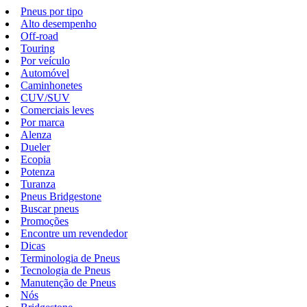
Pneus por tipo
Alto desempenho
Off-road
Touring
Por veículo
Automóvel
Caminhonetes
CUV/SUV
Comerciais leves
Por marca
Alenza
Dueler
Ecopia
Potenza
Turanza
Pneus Bridgestone
Buscar pneus
Promoções
Encontre um revendedor
Dicas
Terminologia de Pneus
Tecnologia de Pneus
Manutenção de Pneus
Nós