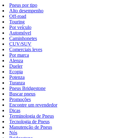
Pneus por tipo
Alto desempenho
Off-road
Touring
Por veículo
Automóvel
Caminhonetes
CUV/SUV
Comerciais leves
Por marca
Alenza
Dueler
Ecopia
Potenza
Turanza
Pneus Bridgestone
Buscar pneus
Promoções
Encontre um revendedor
Dicas
Terminologia de Pneus
Tecnologia de Pneus
Manutenção de Pneus
Nós