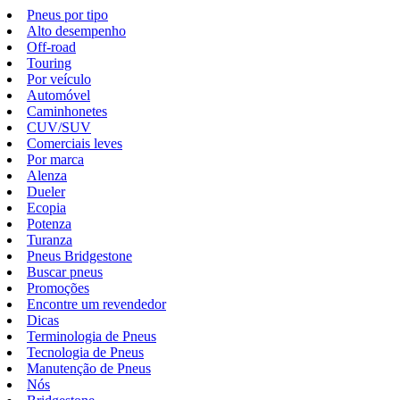
Pneus por tipo
Alto desempenho
Off-road
Touring
Por veículo
Automóvel
Caminhonetes
CUV/SUV
Comerciais leves
Por marca
Alenza
Dueler
Ecopia
Potenza
Turanza
Pneus Bridgestone
Buscar pneus
Promoções
Encontre um revendedor
Dicas
Terminologia de Pneus
Tecnologia de Pneus
Manutenção de Pneus
Nós