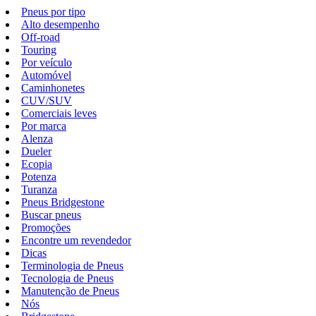
Pneus por tipo
Alto desempenho
Off-road
Touring
Por veículo
Automóvel
Caminhonetes
CUV/SUV
Comerciais leves
Por marca
Alenza
Dueler
Ecopia
Potenza
Turanza
Pneus Bridgestone
Buscar pneus
Promoções
Encontre um revendedor
Dicas
Terminologia de Pneus
Tecnologia de Pneus
Manutenção de Pneus
Nós