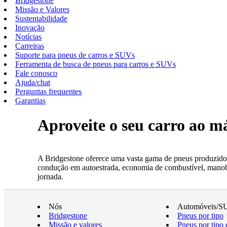
Bridgestone
Missão e Valores
Sustentabilidade
Inovação
Notícias
Carreiras
Suporte para pneus de carros e SUVs
Ferramenta de busca de pneus para carros e SUVs
Fale conosco
Ajuda/chat
Perguntas frequentes
Garantias
Aproveite o seu carro ao 
A Bridgestone oferece uma vasta gama de pneus produzidos
condução em autoestrada, economia de combustível, manobrab
jornada.
Nós
Automóveis/S
Bridgestone
Pneus por tipo
Missão e valores
Pneus por tipo 