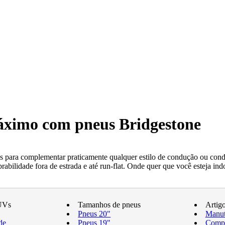
máximo com pneus Bridgestone
 para complementar praticamente qualquer estilo de condução ou condi
ilidade fora de estrada e até run-flat. Onde quer que você esteja indo
UVs
Tamanhos de pneus
Artig
Pneus 20"
Manut
de
Pneus 19"
Compr