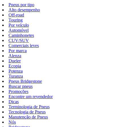
Pneus por tipo
Alto desempenho
Off-road
Touring
Por veículo
Automóvel
Caminhonetes
CUV/SUV
Comerciais leves
Por marca
Alenza
Dueler
Ecopia
Potenza
Turanza
Pneus Bridgestone
Buscar pneus
Promoções
Encontre um revendedor
Dicas
Terminologia de Pneus
Tecnologia de Pneus
Manutenção de Pneus
Nós