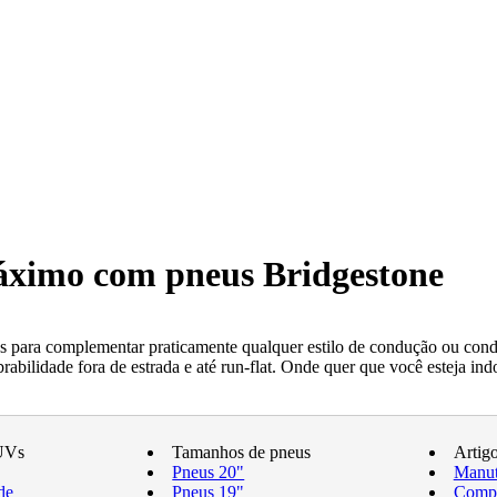
máximo com pneus Bridgestone
 para complementar praticamente qualquer estilo de condução ou condi
ilidade fora de estrada e até run-flat. Onde quer que você esteja indo
UVs
Tamanhos de pneus
Artig
Pneus 20"
Manut
de
Pneus 19"
Compr