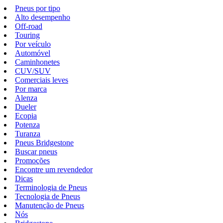
Pneus por tipo
Alto desempenho
Off-road
Touring
Por veículo
Automóvel
Caminhonetes
CUV/SUV
Comerciais leves
Por marca
Alenza
Dueler
Ecopia
Potenza
Turanza
Pneus Bridgestone
Buscar pneus
Promoções
Encontre um revendedor
Dicas
Terminologia de Pneus
Tecnologia de Pneus
Manutenção de Pneus
Nós