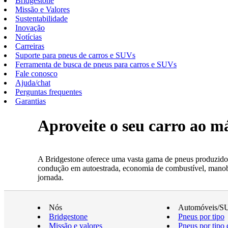
Bridgestone
Missão e Valores
Sustentabilidade
Inovação
Notícias
Carreiras
Suporte para pneus de carros e SUVs
Ferramenta de busca de pneus para carros e SUVs
Fale conosco
Ajuda/chat
Perguntas frequentes
Garantias
Aproveite o seu carro ao 
A Bridgestone oferece uma vasta gama de pneus produzidos
condução em autoestrada, economia de combustível, manobrab
jornada.
Nós
Automóveis/S
Bridgestone
Pneus por tipo
Missão e valores
Pneus por tipo 