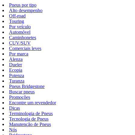
Pneus por tipo
Alto desempenho
Off-road
Touring
Por veículo
Automóvel
Caminhonetes
CUV/SUV
Comerciais leves
Por marca
Alenza
Dueler
Ecopia
Potenza
Turanza
Pneus Bridgestone
Buscar pneus
Promoções
Encontre um revendedor
Dicas
Terminologia de Pneus
Tecnologia de Pneus
Manutenção de Pneus
Nós