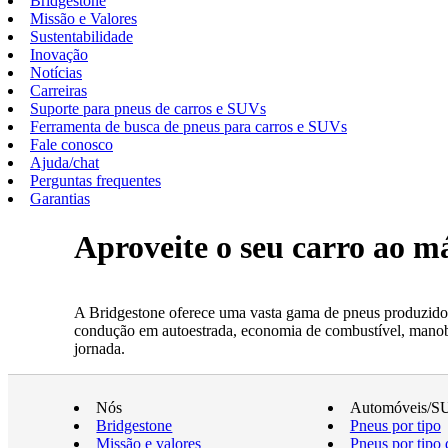
Bridgestone
Missão e Valores
Sustentabilidade
Inovação
Notícias
Carreiras
Suporte para pneus de carros e SUVs
Ferramenta de busca de pneus para carros e SUVs
Fale conosco
Ajuda/chat
Perguntas frequentes
Garantias
Aproveite o seu carro ao 
A Bridgestone oferece uma vasta gama de pneus produzidos
condução em autoestrada, economia de combustível, manobrab
jornada.
Nós
Automóveis/S
Bridgestone
Pneus por tipo
Missão e valores
Pneus por tipo 