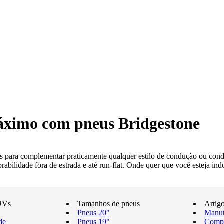
máximo com pneus Bridgestone
 para complementar praticamente qualquer estilo de condução ou condi
ilidade fora de estrada e até run-flat. Onde quer que você esteja indo
UVs
Tamanhos de pneus
Artig
Pneus 20"
Manut
de
Pneus 19"
Compr