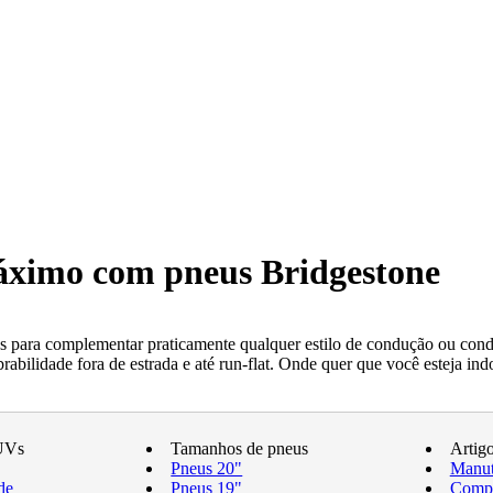
máximo com pneus Bridgestone
 para complementar praticamente qualquer estilo de condução ou condi
ilidade fora de estrada e até run-flat. Onde quer que você esteja indo
UVs
Tamanhos de pneus
Artig
Pneus 20"
Manut
de
Pneus 19"
Compr