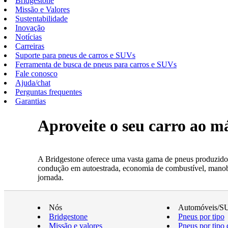
Bridgestone
Missão e Valores
Sustentabilidade
Inovação
Notícias
Carreiras
Suporte para pneus de carros e SUVs
Ferramenta de busca de pneus para carros e SUVs
Fale conosco
Ajuda/chat
Perguntas frequentes
Garantias
Aproveite o seu carro ao 
A Bridgestone oferece uma vasta gama de pneus produzidos
condução em autoestrada, economia de combustível, manobrab
jornada.
Nós
Automóveis/S
Bridgestone
Pneus por tipo
Missão e valores
Pneus por tipo 