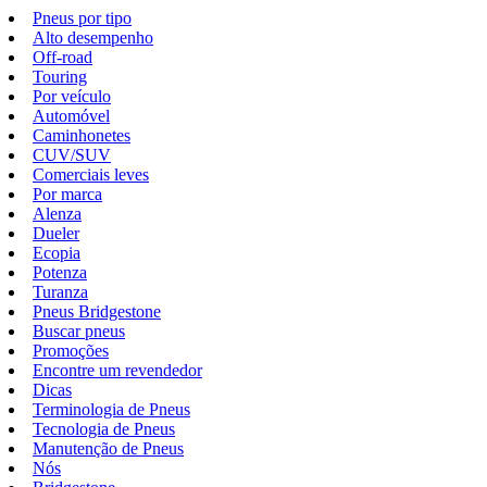
Pneus por tipo
Alto desempenho
Off-road
Touring
Por veículo
Automóvel
Caminhonetes
CUV/SUV
Comerciais leves
Por marca
Alenza
Dueler
Ecopia
Potenza
Turanza
Pneus Bridgestone
Buscar pneus
Promoções
Encontre um revendedor
Dicas
Terminologia de Pneus
Tecnologia de Pneus
Manutenção de Pneus
Nós