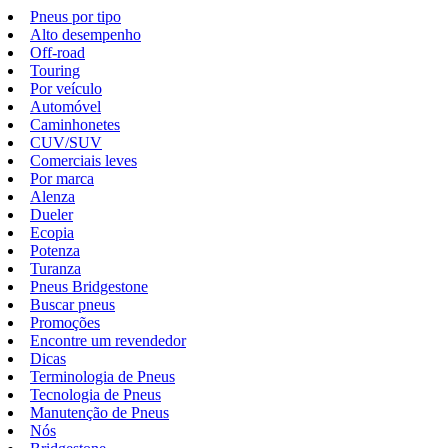
Pneus por tipo
Alto desempenho
Off-road
Touring
Por veículo
Automóvel
Caminhonetes
CUV/SUV
Comerciais leves
Por marca
Alenza
Dueler
Ecopia
Potenza
Turanza
Pneus Bridgestone
Buscar pneus
Promoções
Encontre um revendedor
Dicas
Terminologia de Pneus
Tecnologia de Pneus
Manutenção de Pneus
Nós