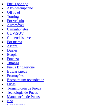
Pneus por tipo
Alto desempenho
Off-road
Touring
Por veículo
Automóvel
Caminhonetes
CUV/SUV
Comerciais leves
Por marca
Alenza
Dueler
Ecopia
Potenza
Turanza
Pneus Bridgestone
Buscar pneus
Promoções
Encontre um revendedor
Dicas
Terminologia de Pneus
Tecnologia de Pneus
Manutenção de Pneus
Nós