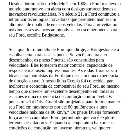
Desde a introdução do Modelo T em 1908, a Ford manteve o
mundo automotivo em alerta com designs surpreendentes e
inovações revolucionárias. No século 21, a Ford continuou a
introduzir tecnologias inovadoras que permitem manter um
alto nível de qualidade em seus veículos. Para aproveitar ao
máximo esses avanços automotivos, ao escolher pneus para
seu Ford, escolha Bridgestone.
Seja qual for o modelo de Ford que dirige, a Bridgestone é a
escolha certa para os seus pneus. Se você procura alto
desempenho, os pneus Potenza são construídos para
velocidade; Eles fornecem maior controle, capacidade de
resposta e manuseio impressionantes. As rodas Turanza são
ideais para motoristas da Ford que desejam uma experiência
de direção suave. A nossa linha Ecopia foi concebida para
melhorar a economia de combustível do seu Ford, ao mesmo
tempo que oferece um excelente desempenho em todas as
estações e uma experiência de condução confortável. Os
pneus run-flat DriveGuard são projetados para furar e manter
seu Ford em movimento por até 80 quilômetros a uma
velocidade máxima de 80 km/h.* Os pneus Dueler fornecem
força ao seu caminhão Ford, permitindo que você explore
terrenos desafiadores. E quando a temperatura baixar e as
condições de condução no inverno piorarem, vai querer