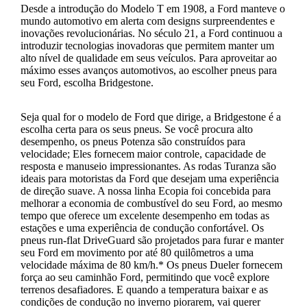
Desde a introdução do Modelo T em 1908, a Ford manteve o
mundo automotivo em alerta com designs surpreendentes e
inovações revolucionárias. No século 21, a Ford continuou a
introduzir tecnologias inovadoras que permitem manter um
alto nível de qualidade em seus veículos. Para aproveitar ao
máximo esses avanços automotivos, ao escolher pneus para
seu Ford, escolha Bridgestone.
Seja qual for o modelo de Ford que dirige, a Bridgestone é a
escolha certa para os seus pneus. Se você procura alto
desempenho, os pneus Potenza são construídos para
velocidade; Eles fornecem maior controle, capacidade de
resposta e manuseio impressionantes. As rodas Turanza são
ideais para motoristas da Ford que desejam uma experiência
de direção suave. A nossa linha Ecopia foi concebida para
melhorar a economia de combustível do seu Ford, ao mesmo
tempo que oferece um excelente desempenho em todas as
estações e uma experiência de condução confortável. Os
pneus run-flat DriveGuard são projetados para furar e manter
seu Ford em movimento por até 80 quilômetros a uma
velocidade máxima de 80 km/h.* Os pneus Dueler fornecem
força ao seu caminhão Ford, permitindo que você explore
terrenos desafiadores. E quando a temperatura baixar e as
condições de condução no inverno piorarem, vai querer