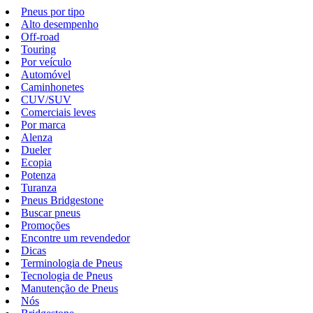
Pneus por tipo
Alto desempenho
Off-road
Touring
Por veículo
Automóvel
Caminhonetes
CUV/SUV
Comerciais leves
Por marca
Alenza
Dueler
Ecopia
Potenza
Turanza
Pneus Bridgestone
Buscar pneus
Promoções
Encontre um revendedor
Dicas
Terminologia de Pneus
Tecnologia de Pneus
Manutenção de Pneus
Nós