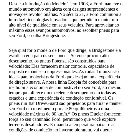
Desde a introdução do Modelo T em 1908, a Ford manteve o
mundo automotivo em alerta com designs surpreendentes e
inovações revolucionárias. No século 21, a Ford continuou a
introduzir tecnologias inovadoras que permitem manter um
alto nível de qualidade em seus veículos. Para aproveitar ao
máximo esses avanços automotivos, ao escolher pneus para
seu Ford, escolha Bridgestone.
Seja qual for o modelo de Ford que dirige, a Bridgestone é a
escolha certa para os seus pneus. Se você procura alto
desempenho, os pneus Potenza são construídos para
velocidade; Eles fornecem maior controle, capacidade de
resposta e manuseio impressionantes. As rodas Turanza são
ideais para motoristas da Ford que desejam uma experiência
de direção suave. A nossa linha Ecopia foi concebida para
melhorar a economia de combustível do seu Ford, ao mesmo
tempo que oferece um excelente desempenho em todas as
estações e uma experiência de condução confortável. Os
pneus run-flat DriveGuard são projetados para furar e manter
seu Ford em movimento por até 80 quilômetros a uma
velocidade máxima de 80 km/h.* Os pneus Dueler fornecem
força ao seu caminhão Ford, permitindo que você explore
terrenos desafiadores. E quando a temperatura baixar e as
condições de condução no inverno piorarem, vai querer