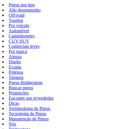
Pneus por tipo
Alto desempenho
Off-road
Touring
Por veículo
Automóvel
Caminhonetes
CUV/SUV
Comerciais leves
Por marca
Alenza
Dueler
Ecopia
Potenza
Turanza
Pneus Bridgestone
Buscar pneus
Promoções
Encontre um revendedor
Dicas
Terminologia de Pneus
Tecnologia de Pneus
Manutenção de Pneus
Nós