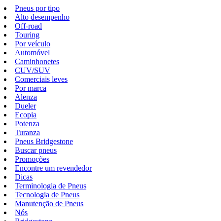
Pneus por tipo
Alto desempenho
Off-road
Touring
Por veículo
Automóvel
Caminhonetes
CUV/SUV
Comerciais leves
Por marca
Alenza
Dueler
Ecopia
Potenza
Turanza
Pneus Bridgestone
Buscar pneus
Promoções
Encontre um revendedor
Dicas
Terminologia de Pneus
Tecnologia de Pneus
Manutenção de Pneus
Nós