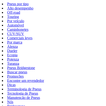
Pneus por tipo
Alto desempenho
Off-road
Touring
Por veículo
Automóvel
Caminhonetes
CUV/SUV
Comerciais leves
Por marca
Alenza
Dueler
Ecopia
Potenza
Turanza
Pneus Bridgestone
Buscar pneus
Promoções
Encontre um revendedor
Dicas
Terminologia de Pneus
Tecnologia de Pneus
Manutenção de Pneus
Nós