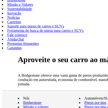
Bridgestone
Missão e Valores
Sustentabilidade
Inovação
Notícias
Carreiras
Suporte para pneus de carros e SUVs
Ferramenta de busca de pneus para carros e SUVs
Fale conosco
Ajuda/chat
Perguntas frequentes
Garantias
Aproveite o seu carro ao 
A Bridgestone oferece uma vasta gama de pneus produzidos
condução em autoestrada, economia de combustível, manobrab
jornada.
Nós
Automóveis/S
Bridgestone
Pneus por tipo
Missão e valores
Pneus por tipo 