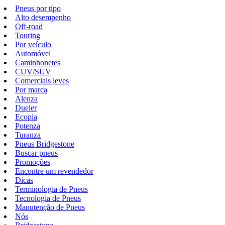
Pneus por tipo
Alto desempenho
Off-road
Touring
Por veículo
Automóvel
Caminhonetes
CUV/SUV
Comerciais leves
Por marca
Alenza
Dueler
Ecopia
Potenza
Turanza
Pneus Bridgestone
Buscar pneus
Promoções
Encontre um revendedor
Dicas
Terminologia de Pneus
Tecnologia de Pneus
Manutenção de Pneus
Nós