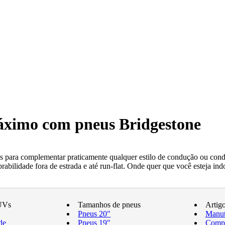
máximo com pneus Bridgestone
 para complementar praticamente qualquer estilo de condução ou condi
ilidade fora de estrada e até run-flat. Onde quer que você esteja indo
UVs
Tamanhos de pneus
Artig
Pneus 20"
Manut
de
Pneus 19"
Compr