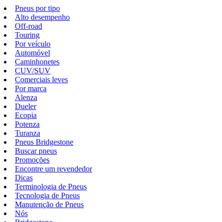
Pneus por tipo
Alto desempenho
Off-road
Touring
Por veículo
Automóvel
Caminhonetes
CUV/SUV
Comerciais leves
Por marca
Alenza
Dueler
Ecopia
Potenza
Turanza
Pneus Bridgestone
Buscar pneus
Promoções
Encontre um revendedor
Dicas
Terminologia de Pneus
Tecnologia de Pneus
Manutenção de Pneus
Nós