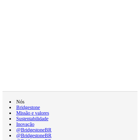
Nós
Bridgestone
Missão e valores
Sustentabilidade
Inovação
@BridgestoneBR
@BridgestoneBR