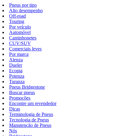
Pneus por tipo
Alto desempenho
Off-road
Touring
Por veículo
Automóvel
Caminhonetes
CUV/SUV
Comerciais leves
Por marca
Alenza
Dueler
Ecopia
Potenza
Turanza
Pneus Bridgestone
Buscar pneus
Promoções
Encontre um revendedor
Dicas
Terminologia de Pneus
Tecnologia de Pneus
Manutenção de Pneus
Nós