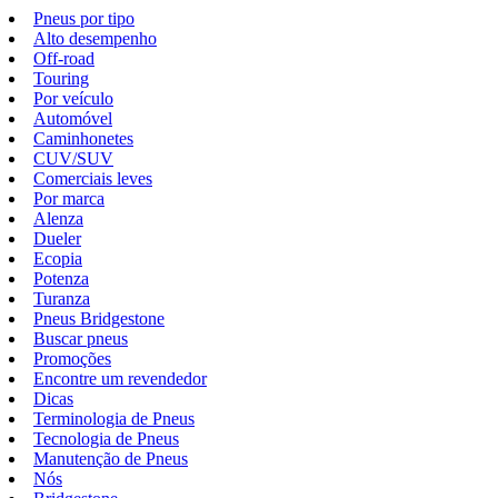
Pneus por tipo
Alto desempenho
Off-road
Touring
Por veículo
Automóvel
Caminhonetes
CUV/SUV
Comerciais leves
Por marca
Alenza
Dueler
Ecopia
Potenza
Turanza
Pneus Bridgestone
Buscar pneus
Promoções
Encontre um revendedor
Dicas
Terminologia de Pneus
Tecnologia de Pneus
Manutenção de Pneus
Nós