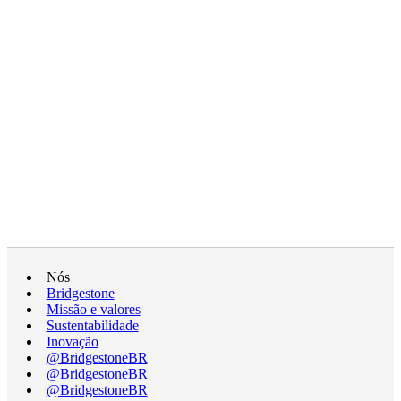
Nós
Bridgestone
Missão e valores
Sustentabilidade
Inovação
@BridgestoneBR
@BridgestoneBR
@BridgestoneBR