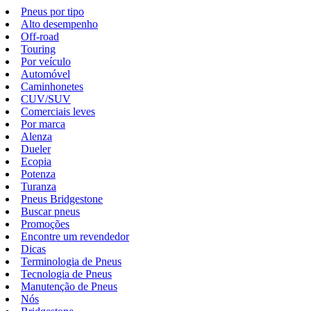
Pneus por tipo
Alto desempenho
Off-road
Touring
Por veículo
Automóvel
Caminhonetes
CUV/SUV
Comerciais leves
Por marca
Alenza
Dueler
Ecopia
Potenza
Turanza
Pneus Bridgestone
Buscar pneus
Promoções
Encontre um revendedor
Dicas
Terminologia de Pneus
Tecnologia de Pneus
Manutenção de Pneus
Nós