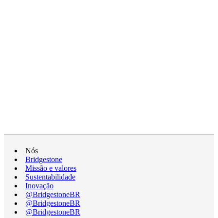
Nós
Bridgestone
Missão e valores
Sustentabilidade
Inovação
@BridgestoneBR
@BridgestoneBR
@BridgestoneBR