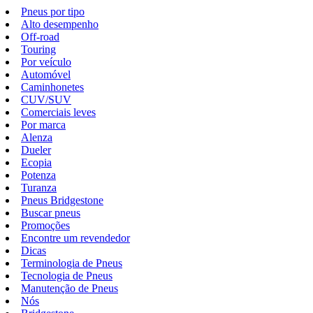
Pneus por tipo
Alto desempenho
Off-road
Touring
Por veículo
Automóvel
Caminhonetes
CUV/SUV
Comerciais leves
Por marca
Alenza
Dueler
Ecopia
Potenza
Turanza
Pneus Bridgestone
Buscar pneus
Promoções
Encontre um revendedor
Dicas
Terminologia de Pneus
Tecnologia de Pneus
Manutenção de Pneus
Nós