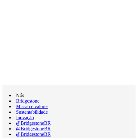
Nós
Bridgestone
Missão e valores
Sustentabilidade
Inovação
@BridgestoneBR
@BridgestoneBR
@BridgestoneBR