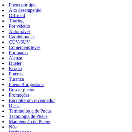
Pneus por tipo
Alto desempenho
Off-road
Touring
Por veículo
Automóvel
Caminhonetes
CUV/SUV
Comerciais leves
Por marca
Alenza
Dueler
Ecopia
Potenza
Turanza
Pneus Bridgestone
Buscar pneus
Promoções
Encontre um revendedor
Dicas
Terminologia de Pneus
Tecnologia de Pneus
Manutenção de Pneus
Nós