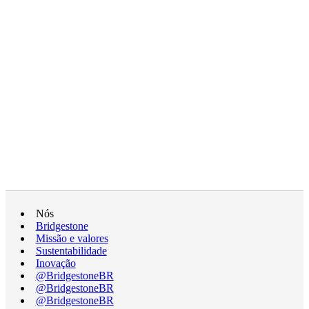
Nós
Bridgestone
Missão e valores
Sustentabilidade
Inovação
@BridgestoneBR
@BridgestoneBR
@BridgestoneBR