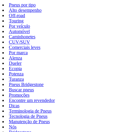
Pneus por tipo
Alto desempenho
Off-road
Touring
Por veículo
Automóvel
Caminhonetes
CUV/SUV
Comerciais leves
Por marca
Alenza
Dueler
Ecopia
Potenza
Turanza
Pneus Bridgestone
Buscar pneus
Promoções
Encontre um revendedor
Dicas
Terminologia de Pneus
Tecnologia de Pneus
Manutenção de Pneus
Nós