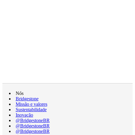
Nós
Bridgestone
Missão e valores
Sustentabilidade
Inovação
@BridgestoneBR
@BridgestoneBR
@BridgestoneBR