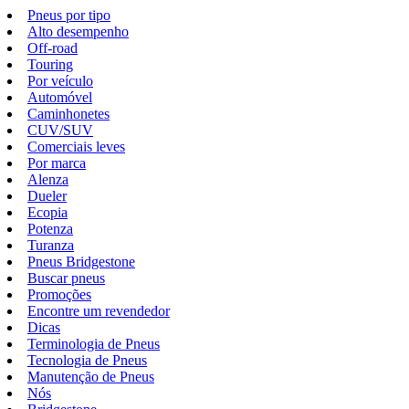
Pneus por tipo
Alto desempenho
Off-road
Touring
Por veículo
Automóvel
Caminhonetes
CUV/SUV
Comerciais leves
Por marca
Alenza
Dueler
Ecopia
Potenza
Turanza
Pneus Bridgestone
Buscar pneus
Promoções
Encontre um revendedor
Dicas
Terminologia de Pneus
Tecnologia de Pneus
Manutenção de Pneus
Nós