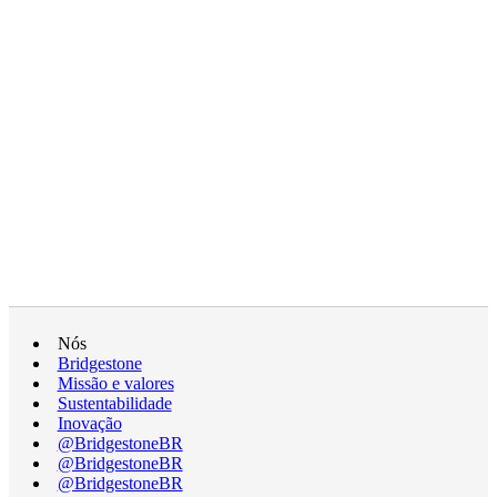
Nós
Bridgestone
Missão e valores
Sustentabilidade
Inovação
@BridgestoneBR
@BridgestoneBR
@BridgestoneBR