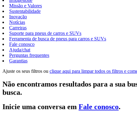
Bridgestone
Missão e Valores
Sustentabilidade
Inovação
Notícias
Carreiras
Suporte para pneus de carros e SUVs
Ferramenta de busca de pneus para carros e SUVs
Fale conosco
Ajuda/chat
Perguntas frequentes
Garantias
Ajuste os seus filtros ou
clique aqui para limpar todos os filtros e co
Não encontramos resultados para a sua bus
busca.
Inicie uma conversa em
Fale conosco
.