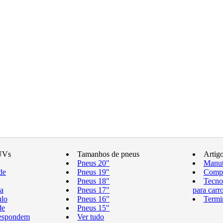
UVs
Tamanhos de pneus
Artig
Pneus 20"
Manut
de
Pneus 19"
Compr
Pneus 18"
Tecno
a
Pneus 17"
para carr
ulo
Pneus 16"
Termi
de
Pneus 15"
respondem
Ver tudo