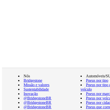
Nós
Automóveis/S
Bridgestone
Pneus por tipo
Missão e valores
Pneus por tipo 
Sustentabilidade
veículo
Inovação
Pneus por marc
@BridgestoneBR
Pneus por veíc
@BridgestoneBR
Pneus por cida
@BridgestoneBR
Pneus que cor