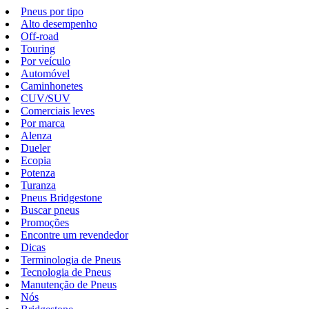
Pneus por tipo
Alto desempenho
Off-road
Touring
Por veículo
Automóvel
Caminhonetes
CUV/SUV
Comerciais leves
Por marca
Alenza
Dueler
Ecopia
Potenza
Turanza
Pneus Bridgestone
Buscar pneus
Promoções
Encontre um revendedor
Dicas
Terminologia de Pneus
Tecnologia de Pneus
Manutenção de Pneus
Nós