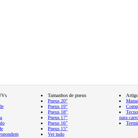
UVs
Tamanhos de pneus
Artig
Pneus 20"
Manut
de
Pneus 19"
Compr
Pneus 18"
Tecno
a
Pneus 17"
para carr
ulo
Pneus 16"
Termi
de
Pneus 15"
respondem
Ver tudo