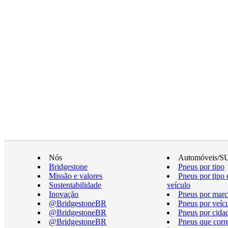
Nós
Automóveis/S
Bridgestone
Pneus por tipo
Missão e valores
Pneus por tipo 
Sustentabilidade
veículo
Inovação
Pneus por marc
@BridgestoneBR
Pneus por veíc
@BridgestoneBR
Pneus por cida
@BridgestoneBR
Pneus que cor