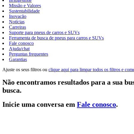
Bridgestone
Missão e Valores
Sustentabilidade
Inovação
Notícias
Carreiras
Suporte para pneus de carros e SUVs
Ferramenta de busca de pneus para carros e SUVs
Fale conosco
Ajuda/chat
Perguntas frequentes
Garantias
Ajuste os seus filtros ou
clique aqui para limpar todos os filtros e co
Não encontramos resultados para a sua bus
busca.
Inicie uma conversa em
Fale conosco
.