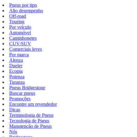
Pneus por tipo
Alto desempenho
Off-road
Touring
Por veículo
Automóvel
Caminhonetes
CUV/SUV
Comerciais leves
Por marca
Alenza
Dueler
Ecopia
Potenza
Turanza
Pneus Bridgestone
Buscar pneus
Promoções
Encontre um revendedor
Dicas
Terminologia de Pneus
Tecnologia de Pneus
Manutenção de Pneus
Nós