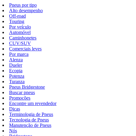
Pneus por tipo
Alto desempenho
Off-road
Touring
Por veículo
Automóvel
Caminhonetes
CUV/SUV
Comerciais leves
Por marca
Alenza
Dueler
Ecopia
Potenza
Turanza
Pneus Bridgestone
Buscar pneus
Promoções
Encontre um revendedor
Dicas
Terminologia de Pneus
Tecnologia de Pneus
Manutenção de Pneus
Nós