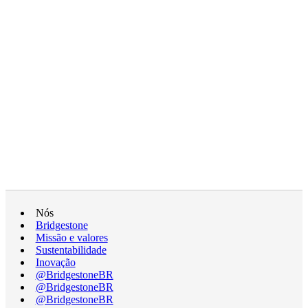
Nós
Bridgestone
Missão e valores
Sustentabilidade
Inovação
@BridgestoneBR
@BridgestoneBR
@BridgestoneBR