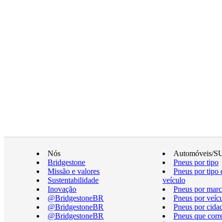
Nós
Automóveis/S
Bridgestone
Pneus por tipo
Missão e valores
Pneus por tipo 
Sustentabilidade
veículo
Inovação
Pneus por marc
@BridgestoneBR
Pneus por veíc
@BridgestoneBR
Pneus por cida
@BridgestoneBR
Pneus que cor