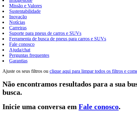
Bridgestone
Missão e Valores
Sustentabilidade
Inovação
Notícias
Carreiras
Suporte para pneus de carros e SUVs
Ferramenta de busca de pneus para carros e SUVs
Fale conosco
Ajuda/chat
Perguntas frequentes
Garantias
Ajuste os seus filtros ou
clique aqui para limpar todos os filtros e co
Não encontramos resultados para a sua bus
busca.
Inicie uma conversa em
Fale conosco
.