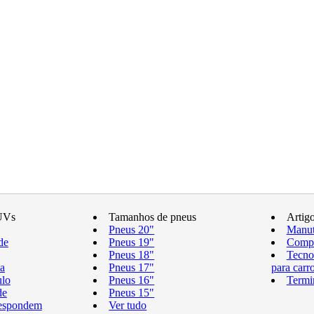
UVs
Tamanhos de pneus
Artig
Pneus 20"
Manut
de
Pneus 19"
Compr
Pneus 18"
Tecno
a
Pneus 17"
para carr
ulo
Pneus 16"
Termi
de
Pneus 15"
respondem
Ver tudo