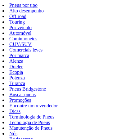
Pneus por tipo
Alto desempenho
Off-road
Touring
Por veículo
Automóvel
Caminhonetes
CUV/SUV
Comerciais leves
Por marca
Alenza
Dueler
Ecopia
Potenza
Turanza
Pneus Bridgestone
Buscar pneus
Promoções
Encontre um revendedor
Dicas
Terminologia de Pneus
Tecnologia de Pneus
Manutenção de Pneus
Nós