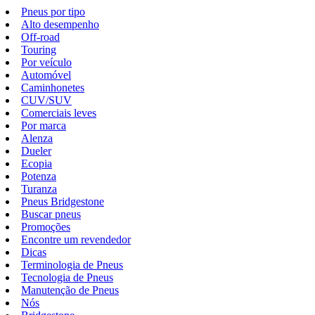
Pneus por tipo
Alto desempenho
Off-road
Touring
Por veículo
Automóvel
Caminhonetes
CUV/SUV
Comerciais leves
Por marca
Alenza
Dueler
Ecopia
Potenza
Turanza
Pneus Bridgestone
Buscar pneus
Promoções
Encontre um revendedor
Dicas
Terminologia de Pneus
Tecnologia de Pneus
Manutenção de Pneus
Nós