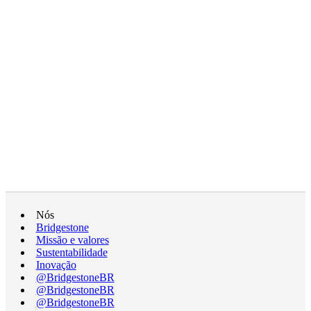
Nós
Bridgestone
Missão e valores
Sustentabilidade
Inovação
@BridgestoneBR
@BridgestoneBR
@BridgestoneBR