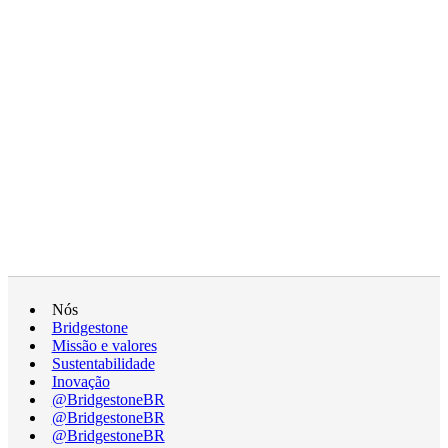
Nós
Bridgestone
Missão e valores
Sustentabilidade
Inovação
@BridgestoneBR
@BridgestoneBR
@BridgestoneBR