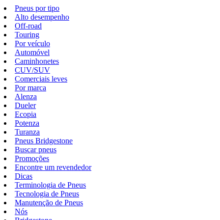
Pneus por tipo
Alto desempenho
Off-road
Touring
Por veículo
Automóvel
Caminhonetes
CUV/SUV
Comerciais leves
Por marca
Alenza
Dueler
Ecopia
Potenza
Turanza
Pneus Bridgestone
Buscar pneus
Promoções
Encontre um revendedor
Dicas
Terminologia de Pneus
Tecnologia de Pneus
Manutenção de Pneus
Nós