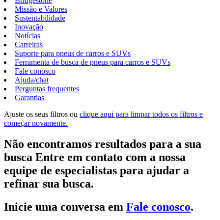
Bridgestone
Missão e Valores
Sustentabilidade
Inovação
Notícias
Carreiras
Suporte para pneus de carros e SUVs
Ferramenta de busca de pneus para carros e SUVs
Fale conosco
Ajuda/chat
Perguntas frequentes
Garantias
Ajuste os seus filtros ou
clique aqui para limpar todos os filtros e
começar novamente.
Não encontramos resultados para a sua
busca Entre em contato com a nossa
equipe de especialistas para ajudar a
refinar sua busca.
Inicie uma conversa em
Fale conosco
.