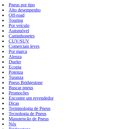
Pneus por tipo
Alto desempenho
Off-road
Touring
Por veículo
Automóvel
Caminhonetes
CUV/SUV
Comerciais leves
Por marca
Alenza
Dueler
Ecopia
Potenza
Turanza
Pneus Bridgestone
Buscar pneus
Promoções
Encontre um revendedor
Dicas
Terminologia de Pneus
Tecnologia de Pneus
Manutenção de Pneus
Nós