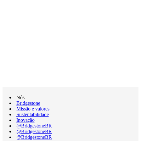
Nós
Bridgestone
Missão e valores
Sustentabilidade
Inovação
@BridgestoneBR
@BridgestoneBR
@BridgestoneBR