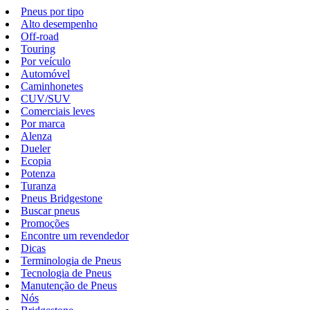
Pneus por tipo
Alto desempenho
Off-road
Touring
Por veículo
Automóvel
Caminhonetes
CUV/SUV
Comerciais leves
Por marca
Alenza
Dueler
Ecopia
Potenza
Turanza
Pneus Bridgestone
Buscar pneus
Promoções
Encontre um revendedor
Dicas
Terminologia de Pneus
Tecnologia de Pneus
Manutenção de Pneus
Nós