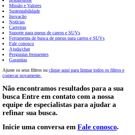
Bridgestone
Missão e Valores
Sustentabilidade
Inovação
Notícias
Carreiras
Suporte para pneus de carros e SUVs
Ferramenta de busca de pneus para carros e SUVs
Fale conosco
Ajuda/chat
Perguntas frequentes
Garantias
Ajuste os seus filtros ou
clique aqui para limpar todos os filtros e
começar novamente.
Não encontramos resultados para a sua
busca Entre em contato com a nossa
equipe de especialistas para ajudar a
refinar sua busca.
Inicie uma conversa em
Fale conosco
.