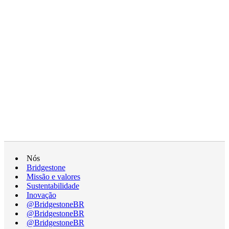
Nós
Bridgestone
Missão e valores
Sustentabilidade
Inovação
@BridgestoneBR
@BridgestoneBR
@BridgestoneBR