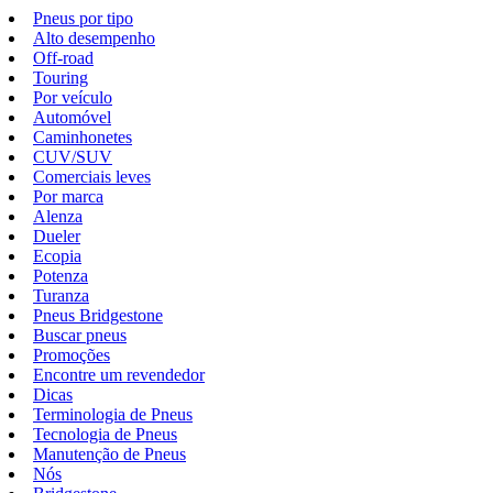
Pneus por tipo
Alto desempenho
Off-road
Touring
Por veículo
Automóvel
Caminhonetes
CUV/SUV
Comerciais leves
Por marca
Alenza
Dueler
Ecopia
Potenza
Turanza
Pneus Bridgestone
Buscar pneus
Promoções
Encontre um revendedor
Dicas
Terminologia de Pneus
Tecnologia de Pneus
Manutenção de Pneus
Nós