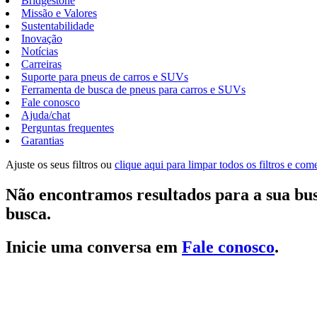
Bridgestone
Missão e Valores
Sustentabilidade
Inovação
Notícias
Carreiras
Suporte para pneus de carros e SUVs
Ferramenta de busca de pneus para carros e SUVs
Fale conosco
Ajuda/chat
Perguntas frequentes
Garantias
Ajuste os seus filtros ou
clique aqui para limpar todos os filtros e co
Não encontramos resultados para a sua bus
busca.
Inicie uma conversa em
Fale conosco
.