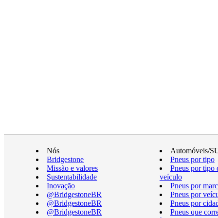
Nós
Automóveis/S
Bridgestone
Pneus por tipo
Missão e valores
Pneus por tipo 
Sustentabilidade
veículo
Inovação
Pneus por marc
@BridgestoneBR
Pneus por veíc
@BridgestoneBR
Pneus por cida
@BridgestoneBR
Pneus que cor