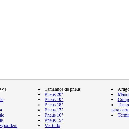
UVs
Tamanhos de pneus
Artig
Pneus 20"
Manut
de
Pneus 19"
Compr
Pneus 18"
Tecno
a
Pneus 17"
para carr
ulo
Pneus 16"
Termi
de
Pneus 15"
respondem
Ver tudo