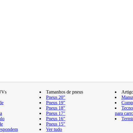
UVs
Tamanhos de pneus
Artig
Pneus 20"
Manut
de
Pneus 19"
Compr
Pneus 18"
Tecno
a
Pneus 17"
para carr
ulo
Pneus 16"
Termi
de
Pneus 15"
respondem
Ver tudo