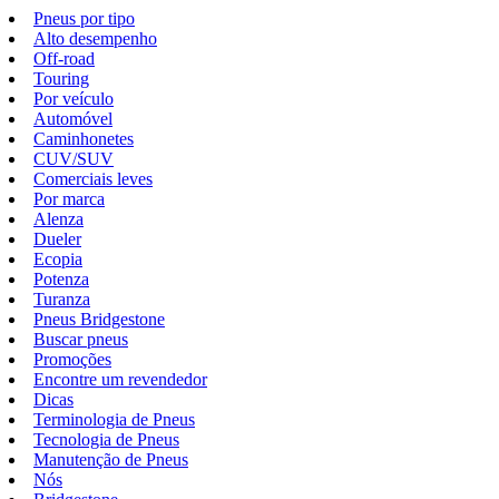
Pneus por tipo
Alto desempenho
Off-road
Touring
Por veículo
Automóvel
Caminhonetes
CUV/SUV
Comerciais leves
Por marca
Alenza
Dueler
Ecopia
Potenza
Turanza
Pneus Bridgestone
Buscar pneus
Promoções
Encontre um revendedor
Dicas
Terminologia de Pneus
Tecnologia de Pneus
Manutenção de Pneus
Nós