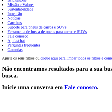
Bridgestone
Missão e Valores
Sustentabilidade
Inovação
Notícias
Carreiras
Suporte para pneus de carros e SUVs
Ferramenta de busca de pneus para carros e SUVs
Fale conosco
Ajuda/chat
Perguntas frequentes
Garantias
Ajuste os seus filtros ou
clique aqui para limpar todos os filtros e co
Não encontramos resultados para a sua bus
busca.
Inicie uma conversa em
Fale conosco
.