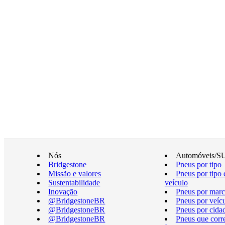
Nós
Automóveis/S
Bridgestone
Pneus por tipo
Missão e valores
Pneus por tipo 
Sustentabilidade
veículo
Inovação
Pneus por marc
@BridgestoneBR
Pneus por veíc
@BridgestoneBR
Pneus por cida
@BridgestoneBR
Pneus que cor