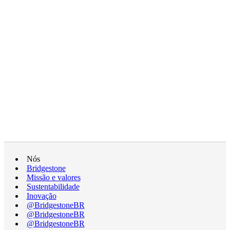
Nós
Bridgestone
Missão e valores
Sustentabilidade
Inovação
@BridgestoneBR
@BridgestoneBR
@BridgestoneBR