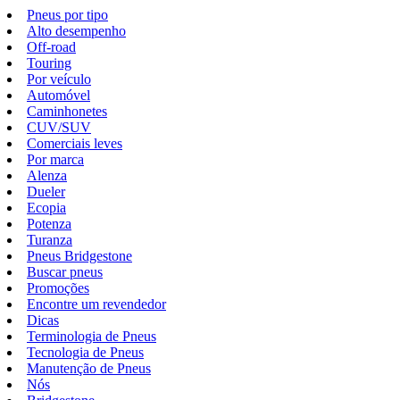
Pneus por tipo
Alto desempenho
Off-road
Touring
Por veículo
Automóvel
Caminhonetes
CUV/SUV
Comerciais leves
Por marca
Alenza
Dueler
Ecopia
Potenza
Turanza
Pneus Bridgestone
Buscar pneus
Promoções
Encontre um revendedor
Dicas
Terminologia de Pneus
Tecnologia de Pneus
Manutenção de Pneus
Nós