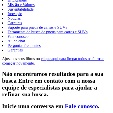
Bridgestone
Missão e Valores
Sustentabilidade
Inovação
Notícias
Carreiras
Suporte para pneus de carros e SUVs
Ferramenta de busca de pneus para carros e SUVs
Fale conosco
Ajuda/chat
Perguntas frequentes
Garantias
Ajuste os seus filtros ou
clique aqui para limpar todos os filtros e
começar novamente.
Não encontramos resultados para a sua
busca Entre em contato com a nossa
equipe de especialistas para ajudar a
refinar sua busca.
Inicie uma conversa em
Fale conosco
.