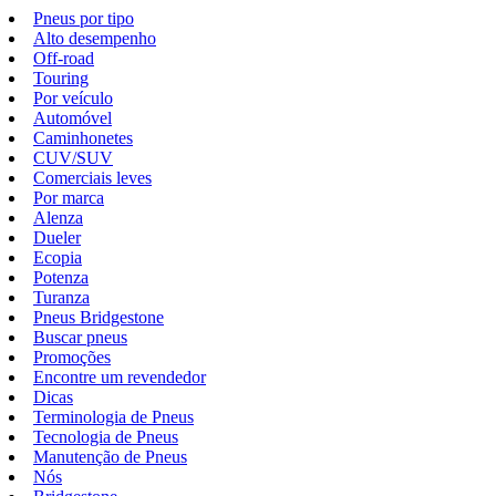
Pneus por tipo
Alto desempenho
Off-road
Touring
Por veículo
Automóvel
Caminhonetes
CUV/SUV
Comerciais leves
Por marca
Alenza
Dueler
Ecopia
Potenza
Turanza
Pneus Bridgestone
Buscar pneus
Promoções
Encontre um revendedor
Dicas
Terminologia de Pneus
Tecnologia de Pneus
Manutenção de Pneus
Nós