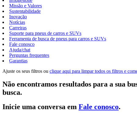
Bridgestone
Missão e Valores
Sustentabilidade
Inovação
Notícias
Carreiras
Suporte para pneus de carros e SUVs
Ferramenta de busca de pneus para carros e SUVs
Fale conosco
Ajuda/chat
Perguntas frequentes
Garantias
Ajuste os seus filtros ou
clique aqui para limpar todos os filtros e co
Não encontramos resultados para a sua bus
busca.
Inicie uma conversa em
Fale conosco
.