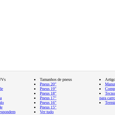
UVs
Tamanhos de pneus
Artig
Pneus 20"
Manut
de
Pneus 19"
Compr
Pneus 18"
Tecno
a
Pneus 17"
para carr
ulo
Pneus 16"
Termi
de
Pneus 15"
respondem
Ver tudo