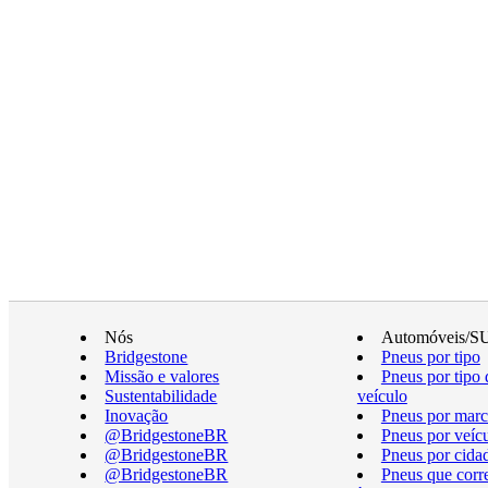
Nós
Automóveis/S
Bridgestone
Pneus por tipo
Missão e valores
Pneus por tipo 
Sustentabilidade
veículo
Inovação
Pneus por marc
@BridgestoneBR
Pneus por veíc
@BridgestoneBR
Pneus por cida
@BridgestoneBR
Pneus que cor