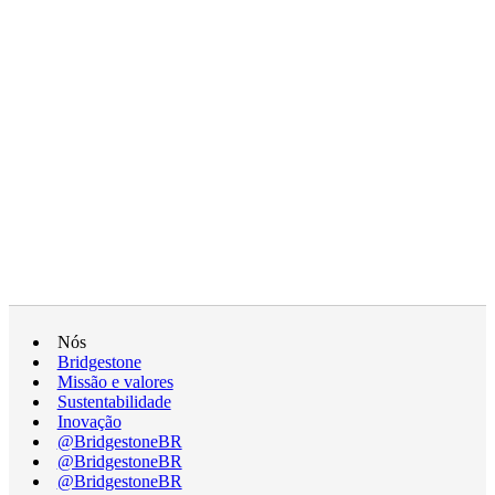
Nós
Bridgestone
Missão e valores
Sustentabilidade
Inovação
@BridgestoneBR
@BridgestoneBR
@BridgestoneBR