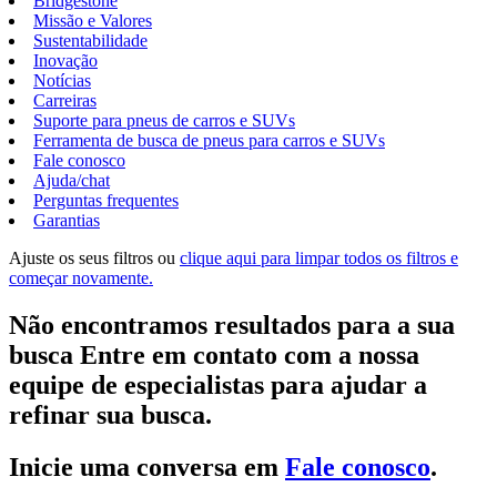
Bridgestone
Missão e Valores
Sustentabilidade
Inovação
Notícias
Carreiras
Suporte para pneus de carros e SUVs
Ferramenta de busca de pneus para carros e SUVs
Fale conosco
Ajuda/chat
Perguntas frequentes
Garantias
Ajuste os seus filtros ou
clique aqui para limpar todos os filtros e
começar novamente.
Não encontramos resultados para a sua
busca Entre em contato com a nossa
equipe de especialistas para ajudar a
refinar sua busca.
Inicie uma conversa em
Fale conosco
.