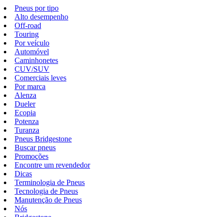
Pneus por tipo
Alto desempenho
Off-road
Touring
Por veículo
Automóvel
Caminhonetes
CUV/SUV
Comerciais leves
Por marca
Alenza
Dueler
Ecopia
Potenza
Turanza
Pneus Bridgestone
Buscar pneus
Promoções
Encontre um revendedor
Dicas
Terminologia de Pneus
Tecnologia de Pneus
Manutenção de Pneus
Nós