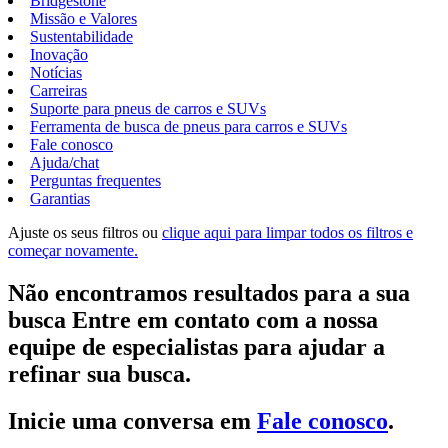
Bridgestone
Missão e Valores
Sustentabilidade
Inovação
Notícias
Carreiras
Suporte para pneus de carros e SUVs
Ferramenta de busca de pneus para carros e SUVs
Fale conosco
Ajuda/chat
Perguntas frequentes
Garantias
Ajuste os seus filtros ou
clique aqui para limpar todos os filtros e
começar novamente.
Não encontramos resultados para a sua
busca Entre em contato com a nossa
equipe de especialistas para ajudar a
refinar sua busca.
Inicie uma conversa em
Fale conosco
.