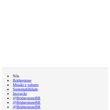
Nós
Bridgestone
Missão e valores
Sustentabilidade
Inovação
@BridgestoneBR
@BridgestoneBR
@BridgestoneBR