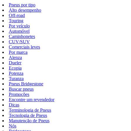
Pneus por tipo
Alto desempenho
Off-road
Touring
Por veículo
Automóvel
Caminhonetes
CUV/SUV
Comerciais leves
Por marca
Alenza
Dueler
Ecopia
Potenza
Turanza
Pneus Bridgestone
Buscar pneus
Promoções
Encontre um revendedor
Dicas
Terminologia de Pneus
Tecnologia de Pneus
Manutenção de Pneus
Nós