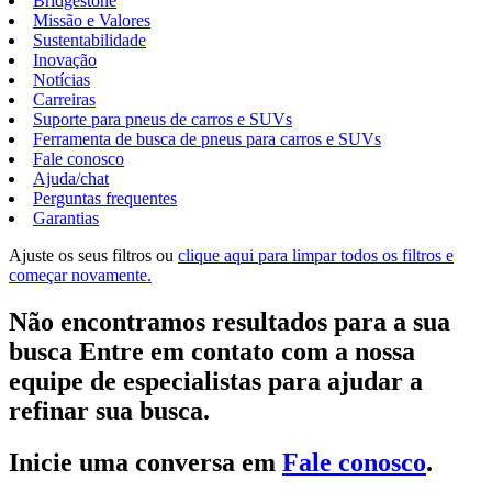
Bridgestone
Missão e Valores
Sustentabilidade
Inovação
Notícias
Carreiras
Suporte para pneus de carros e SUVs
Ferramenta de busca de pneus para carros e SUVs
Fale conosco
Ajuda/chat
Perguntas frequentes
Garantias
Ajuste os seus filtros ou
clique aqui para limpar todos os filtros e
começar novamente.
Não encontramos resultados para a sua
busca Entre em contato com a nossa
equipe de especialistas para ajudar a
refinar sua busca.
Inicie uma conversa em
Fale conosco
.