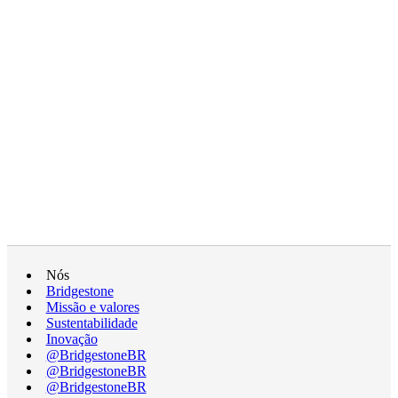
Nós
Bridgestone
Missão e valores
Sustentabilidade
Inovação
@BridgestoneBR
@BridgestoneBR
@BridgestoneBR