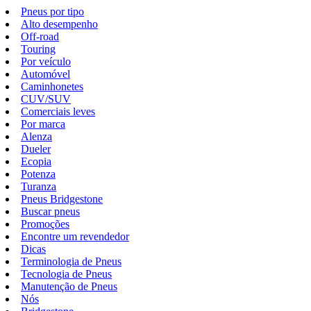
Pneus por tipo
Alto desempenho
Off-road
Touring
Por veículo
Automóvel
Caminhonetes
CUV/SUV
Comerciais leves
Por marca
Alenza
Dueler
Ecopia
Potenza
Turanza
Pneus Bridgestone
Buscar pneus
Promoções
Encontre um revendedor
Dicas
Terminologia de Pneus
Tecnologia de Pneus
Manutenção de Pneus
Nós