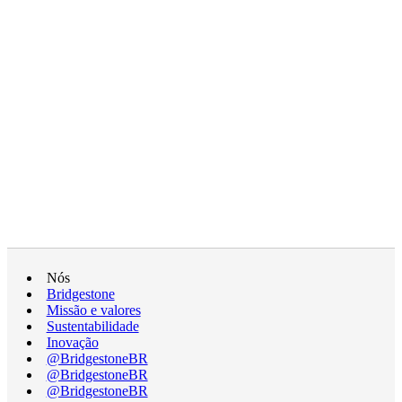
Nós
Bridgestone
Missão e valores
Sustentabilidade
Inovação
@BridgestoneBR
@BridgestoneBR
@BridgestoneBR