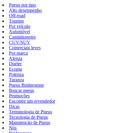
Pneus por tipo
Alto desempenho
Off-road
Touring
Por veículo
Automóvel
Caminhonetes
CUV/SUV
Comerciais leves
Por marca
Alenza
Dueler
Ecopia
Potenza
Turanza
Pneus Bridgestone
Buscar pneus
Promoções
Encontre um revendedor
Dicas
Terminologia de Pneus
Tecnologia de Pneus
Manutenção de Pneus
Nós