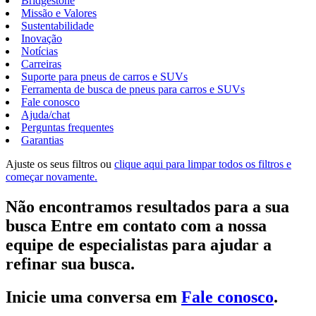
Bridgestone
Missão e Valores
Sustentabilidade
Inovação
Notícias
Carreiras
Suporte para pneus de carros e SUVs
Ferramenta de busca de pneus para carros e SUVs
Fale conosco
Ajuda/chat
Perguntas frequentes
Garantias
Ajuste os seus filtros ou
clique aqui para limpar todos os filtros e
começar novamente.
Não encontramos resultados para a sua
busca Entre em contato com a nossa
equipe de especialistas para ajudar a
refinar sua busca.
Inicie uma conversa em
Fale conosco
.