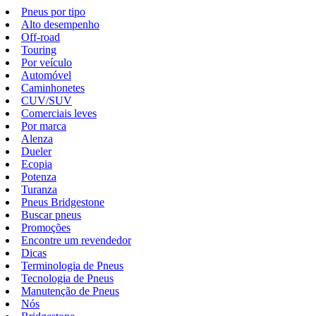
Pneus por tipo
Alto desempenho
Off-road
Touring
Por veículo
Automóvel
Caminhonetes
CUV/SUV
Comerciais leves
Por marca
Alenza
Dueler
Ecopia
Potenza
Turanza
Pneus Bridgestone
Buscar pneus
Promoções
Encontre um revendedor
Dicas
Terminologia de Pneus
Tecnologia de Pneus
Manutenção de Pneus
Nós