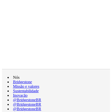
Nós
Bridgestone
Missão e valores
Sustentabilidade
Inovação
@BridgestoneBR
@BridgestoneBR
@BridgestoneBR