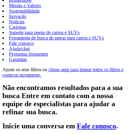
Bridgestone
Missão e Valores
Sustentabilidade
Inovação
Notícias
Carreiras
Suporte para pneus de carros e SUVs
Ferramenta de busca de pneus para carros e SUVs
Fale conosco
Ajuda/chat
Perguntas frequentes
Garantias
Ajuste os seus filtros ou
clique aqui para limpar todos os filtros e
começar novamente.
Não encontramos resultados para a sua
busca Entre em contato com a nossa
equipe de especialistas para ajudar a
refinar sua busca.
Inicie uma conversa em
Fale conosco
.