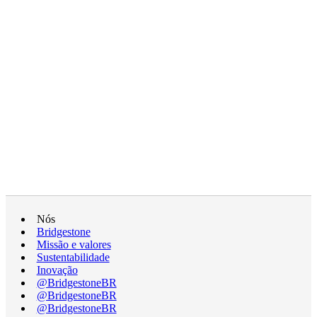
Nós
Bridgestone
Missão e valores
Sustentabilidade
Inovação
@BridgestoneBR
@BridgestoneBR
@BridgestoneBR