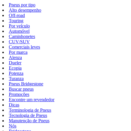
Pneus por tipo
Alto desempenho
Off-road
Touring
Por veículo
Automóvel
Caminhonetes
CUV/SUV
Comerciais leves
Por marca
Alenza
Dueler
Ecopia
Potenza
Turanza
Pneus Bridgestone
Buscar pneus
Promoções
Encontre um revendedor
Dicas
Terminologia de Pneus
Tecnologia de Pneus
Manutenção de Pneus
Nós