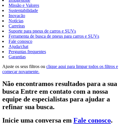
Bridgestone
Missão e Valores
Sustentabilidade
Inovação
Notícias
Carreiras
Suporte para pneus de carros e SUVs
Ferramenta de busca de pneus para carros e SUVs
Fale conosco
Ajuda/chat
Perguntas frequentes
Garantias
Ajuste os seus filtros ou
clique aqui para limpar todos os filtros e
começar novamente.
Não encontramos resultados para a sua
busca Entre em contato com a nossa
equipe de especialistas para ajudar a
refinar sua busca.
Inicie uma conversa em
Fale conosco
.