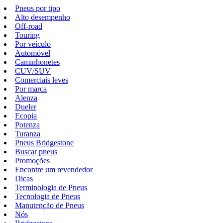
Pneus por tipo
Alto desempenho
Off-road
Touring
Por veículo
Automóvel
Caminhonetes
CUV/SUV
Comerciais leves
Por marca
Alenza
Dueler
Ecopia
Potenza
Turanza
Pneus Bridgestone
Buscar pneus
Promoções
Encontre um revendedor
Dicas
Terminologia de Pneus
Tecnologia de Pneus
Manutenção de Pneus
Nós