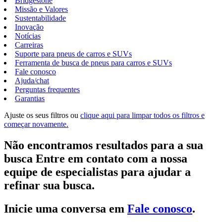
Bridgestone
Missão e Valores
Sustentabilidade
Inovação
Notícias
Carreiras
Suporte para pneus de carros e SUVs
Ferramenta de busca de pneus para carros e SUVs
Fale conosco
Ajuda/chat
Perguntas frequentes
Garantias
Ajuste os seus filtros ou
clique aqui para limpar todos os filtros e
começar novamente.
Não encontramos resultados para a sua
busca Entre em contato com a nossa
equipe de especialistas para ajudar a
refinar sua busca.
Inicie uma conversa em
Fale conosco
.