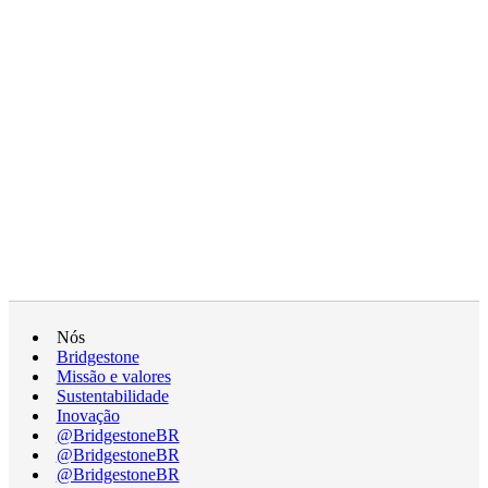
Nós
Bridgestone
Missão e valores
Sustentabilidade
Inovação
@BridgestoneBR
@BridgestoneBR
@BridgestoneBR